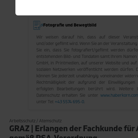
Fotografie und Bewegtbild
Wir weisen darauf hin, dass auf dieser Veransta
und/oder gefilmt wird. Wenn Sie an der Veranstaltung 
Sie ein, dass Sie fotografiert/gefilmt werden dür
entstehenden Bild- und Tondaten samt Ihrem Namen 
GmbH, in Printmedien, auf unserer Website und auf 
sozialen Netzwerken veröffentlicht werden dürfen. D
können Sie jederzeit unabhängig voneinander widerr
Rechtmäßigkeit der aufgrund der Einwilligungen
erfolgten Bearbeitungen berührt wird. Weitere 
Datenschutz erhalten Sie unter
www.haberkorn.com
unter Tel:
+43 5574 695-0
.
Arbeitsschutz / Atemschutz
GRAZ | Erlangen der Fachkunde für
gemäß PSA-Verordnung