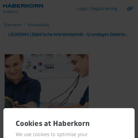
Login / Registrierung
Zum Hauptinhalt wechseln
Kurskatalog
LEONDING | Elektrische Antriebstechnik - Grundlagen Elektrische Automation mit CMMT
Cookies at Haberkorn
Zum Kurs
We use cookies to optimise your