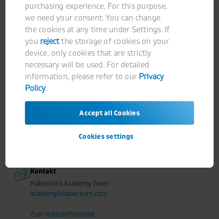
purchasing experience. For this purpose,
Teilen
we need your consent. You can change
the cookies at any time under Settings. If
you
reject
the storage of cookies on your
Termine
device, only cookies that are strictly
Derzeit sind keine Termine für diesen Kurs verfügbar,
necessary will be used. For detailed
aber Sie können einen neuen Termin anfragen.
information, please refer to our
Privacy
Policy
.
Accept all Cookies
Preis
1.610,00€ exkl. 20% Mehrwertsteuer
Cookies settings
Kontakt
Haberkorn Academy Team
academy@haberkorn.com
Zum Kontaktformular