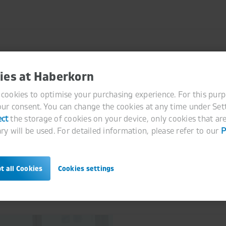
ies at Haberkorn
mm.
cookies to optimise your purchasing experience. For this pur
ur consent. You can change the cookies at any time under Sett
 nur mit technischen Produkten sondern auch mit einem vielsc
ect
the storage of cookies on your device, only cookies that are 
neumatik, Schläuche, Verbindungselemente sowie Werkstatt- und
ry will be used. For detailed information, please refer to our
P
mehrere Standorte in Österreich machen uns zum Multispezialis
 erhalten Sie von Ihrem
Haberkorn-Kundenberater bzw. Ihrer H
t all Cookies
Cookies settings
enstleistungen von Haberkorn besuchen Sie unseren
Haberkorn 