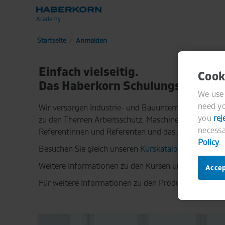
Zum Hauptinhalt wechseln
Anmelden
Einfach vielseitig.
Cook
Das Haberkorn Schulungsprogra
We use 
need yo
Wir versorgen Industrie- und Bauunternehmen nicht
you
rej
zu den Themen Arbeitsschutz, Maschinenelemente, P
necessa
Referentinnen und Referenten und das Angebot über 
Policy
.
Besuchen Sie gleich unseren
Kurskatalog
.
Weitere Informationen zu den Kursen und Seminaren
Accep
Für weitere Informationen zu den Produkten und Di