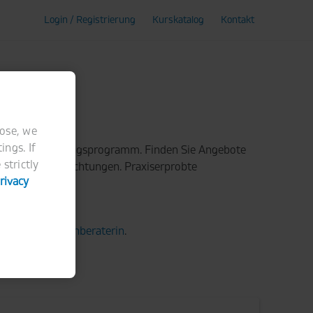
Login / Registrierung
Kurskatalog
Kontakt
pose, we
ings. If
hichtigen Schulungsprogramm. Finden Sie Angebote
strictly
 Betriebseinrichtungen. Praxiserprobte
rivacy
t.
aberkorn-Kundenberaterin
.
Online-Shop
.